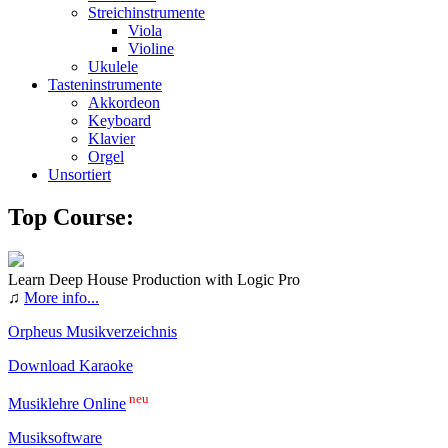
Streichinstrumente
Viola
Violine
Ukulele
Tasteninstrumente
Akkordeon
Keyboard
Klavier
Orgel
Unsortiert
Top Course:
Learn Deep House Production with Logic Pro
♫
More info...
Orpheus Musikverzeichnis
Download Karaoke
neu
Musiklehre Online
Musiksoftware