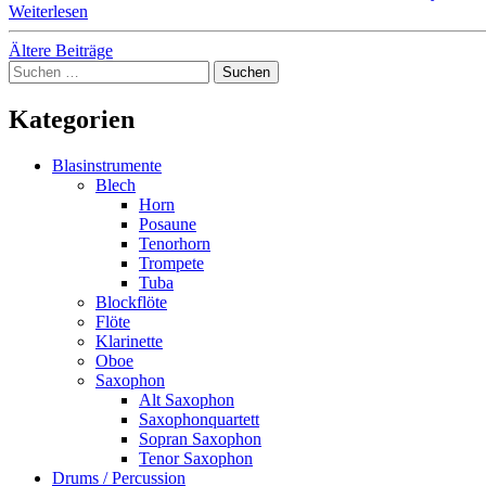
Weiterlesen
Beitragsnavigation
Ältere Beiträge
Suchen
nach:
Kategorien
Blasinstrumente
Blech
Horn
Posaune
Tenorhorn
Trompete
Tuba
Blockflöte
Flöte
Klarinette
Oboe
Saxophon
Alt Saxophon
Saxophonquartett
Sopran Saxophon
Tenor Saxophon
Drums / Percussion