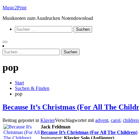
Zum
Music2Print
Inhalt
Musiknoten zum Ausdrucken Notendownload
springen
Suchen
nach:
Suchen
nach:
pop
Start
Suchen & Finden
pop
Because It’s Christmas (For All The Child
Beitrag gepostet in
Klavier
Verschlagwortet mit
advent
,
carol
,
children
Jack Feldman
Because It’s Christmas (For All The Children)
Instrument:
Klavier Solo (Anfänger)