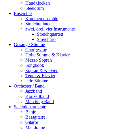
Handglocken
Steeldrum
Ensemble
Kammerensemble
Streichquintett
zwei, drei, vier Instrumente
Streichquartett
Streichtrio
Gesang / Stimme
Chorgesang
Hohe Stimme & Klavier
Mezzo Sopran
Songbook
Sopran & Klavier
Tenor & Klavier
tiefe Stimme
Orchester / Band
Jazzband
Konzertband
Marching Band
Saiteninstrumente
Banjo
Bassgitarre
Gitarre
Mandoline