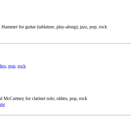
Hammer for guitar (tablature, play-along); jazz, pop, rock
dies
,
pop
,
rock
l McCartney for clarinet solo; oldies, pop, rock
ght