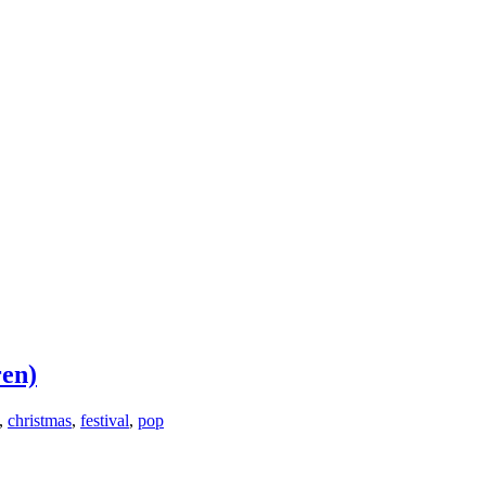
ren)
,
christmas
,
festival
,
pop