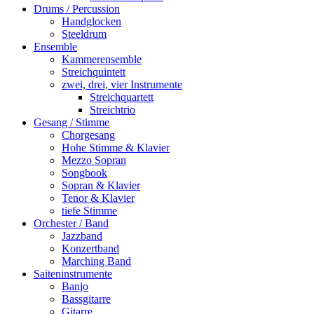
Drums / Percussion
Handglocken
Steeldrum
Ensemble
Kammerensemble
Streichquintett
zwei, drei, vier Instrumente
Streichquartett
Streichtrio
Gesang / Stimme
Chorgesang
Hohe Stimme & Klavier
Mezzo Sopran
Songbook
Sopran & Klavier
Tenor & Klavier
tiefe Stimme
Orchester / Band
Jazzband
Konzertband
Marching Band
Saiteninstrumente
Banjo
Bassgitarre
Gitarre