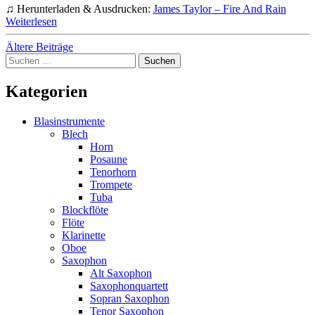
♫ Herunterladen & Ausdrucken:
James Taylor – Fire And Rain
Weiterlesen
Beitragsnavigation
Ältere Beiträge
Suchen
nach:
Kategorien
Blasinstrumente
Blech
Horn
Posaune
Tenorhorn
Trompete
Tuba
Blockflöte
Flöte
Klarinette
Oboe
Saxophon
Alt Saxophon
Saxophonquartett
Sopran Saxophon
Tenor Saxophon