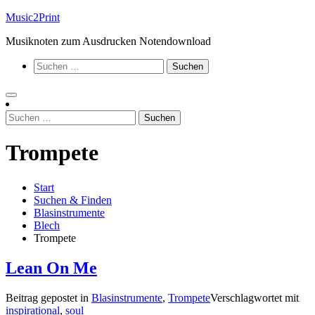
Zum
Music2Print
Inhalt
Musiknoten zum Ausdrucken Notendownload
springen
Suchen
nach:
Suchen
nach:
Trompete
Start
Suchen & Finden
Blasinstrumente
Blech
Trompete
Lean On Me
Beitrag gepostet in
Blasinstrumente
,
Trompete
Verschlagwortet mit
inspirational
,
soul