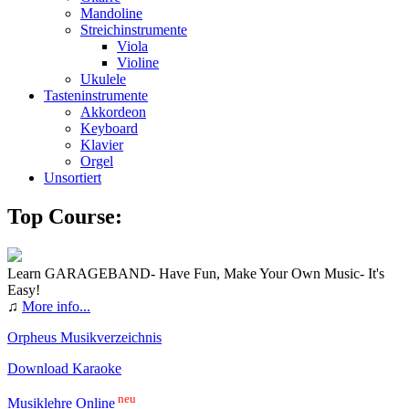
Mandoline
Streichinstrumente
Viola
Violine
Ukulele
Tasteninstrumente
Akkordeon
Keyboard
Klavier
Orgel
Unsortiert
Top Course:
Learn GARAGEBAND- Have Fun, Make Your Own Music- It's
Easy!
♫
More info...
Orpheus Musikverzeichnis
Download Karaoke
neu
Musiklehre Online