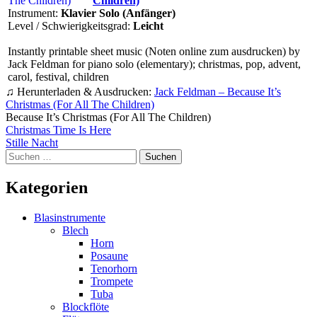
Children)
Instrument:
Klavier Solo (Anfänger)
Level / Schwierigkeitsgrad:
Leicht
Instantly printable sheet music (Noten online zum ausdrucken) by
Jack Feldman for piano solo (elementary); christmas, pop, advent,
carol, festival, children
♫ Herunterladen & Ausdrucken:
Jack Feldman – Because It’s
Christmas (For All The Children)
Because It’s Christmas (For All The Children)
Beitragsnavigation
Christmas Time Is Here
Stille Nacht
Suchen
nach:
Kategorien
Blasinstrumente
Blech
Horn
Posaune
Tenorhorn
Trompete
Tuba
Blockflöte