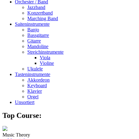
Orchester / Band
Jazzband
Konzertband
Marching Band
Saiteninstrumente
Banjo
Bassgitarre
Gitarre
Mandoline
Streichinstrumente
Viola
Violine
Ukulele
Tasteninstrumente
Akkordeon
Keyboard
Klavier
Orgel
Unsortiert
Top Course:
Music Theory