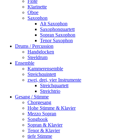
Flöte
Klarinette
Oboe
Saxophon
Alt Saxophon
Saxophonquartett
Sopran Saxophon
Tenor Saxophon
Drums / Percussion
Handglocken
Steeldrum
Ensemble
Kammerensemble
Streichquintett
zwei, drei, vier Instrumente
Streichquartett
Streichtrio
Gesang / Stimme
Chorgesang
Hohe Stimme & Klavier
Mezzo Sopran
Songbook
Sopran & Klavier
Tenor & Klavier
tiefe Stimme