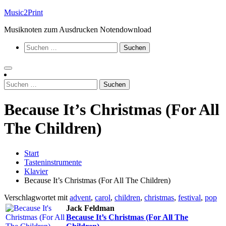
Zum
Music2Print
Inhalt
Musiknoten zum Ausdrucken Notendownload
springen
Suchen
nach:
Suchen
nach:
Because It’s Christmas (For All
The Children)
Start
Tasteninstrumente
Klavier
Because It’s Christmas (For All The Children)
Verschlagwortet mit
advent
,
carol
,
children
,
christmas
,
festival
,
pop
Jack Feldman
Because It’s Christmas (For All The