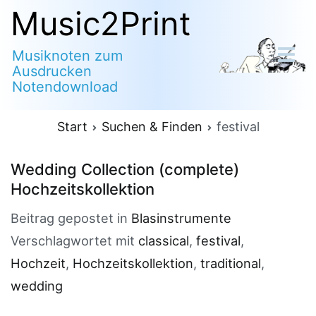
Zum
Music2Print
Inhalt
Musiknoten zum
springen
Ausdrucken
Notendownload
Start
Suchen & Finden
festival
Wedding Collection (complete)
Hochzeitskollektion
Beitrag gepostet in
Blasinstrumente
Verschlagwortet mit
classical
,
festival
,
Hochzeit
,
Hochzeitskollektion
,
traditional
,
wedding