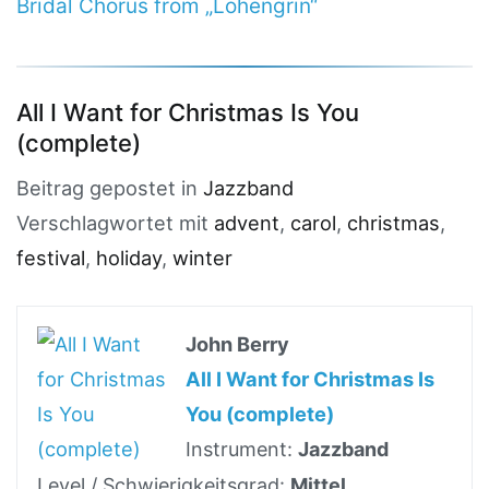
Bridal Chorus from „Lohengrin“
All I Want for Christmas Is You
(complete)
Beitrag gepostet in
Jazzband
Verschlagwortet mit
advent
,
carol
,
christmas
,
festival
,
holiday
,
winter
John Berry
All I Want for Christmas Is
You (complete)
Instrument:
Jazzband
Level / Schwierigkeitsgrad:
Mittel