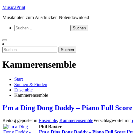
Zum
Music2Print
Inhalt
Musiknoten zum Ausdrucken Notendownload
springen
Suchen
nach:
Suchen
nach:
Kammerensemble
Start
Suchen & Finden
Ensemble
Kammerensemble
I’m a Ding Dong Daddy – Piano Full Score
Beitrag gepostet in
Ensemble
,
Kammerensemble
Verschlagwortet mit
Phil Baxter
I’m a Ding Dong Daddy – Piano Full Score I’