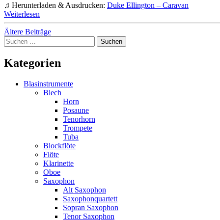
♫ Herunterladen & Ausdrucken:
Duke Ellington – Caravan
Weiterlesen
Beitragsnavigation
Ältere Beiträge
Suchen
nach:
Kategorien
Blasinstrumente
Blech
Horn
Posaune
Tenorhorn
Trompete
Tuba
Blockflöte
Flöte
Klarinette
Oboe
Saxophon
Alt Saxophon
Saxophonquartett
Sopran Saxophon
Tenor Saxophon