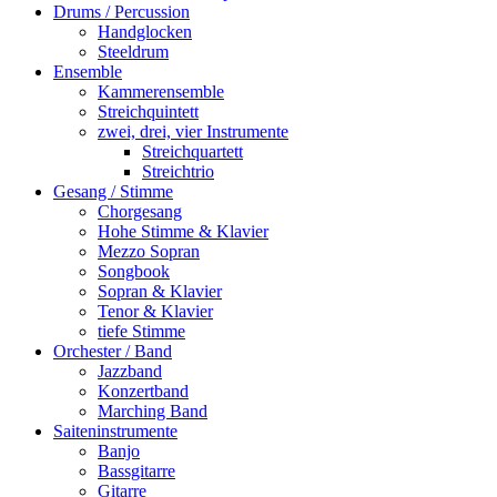
Drums / Percussion
Handglocken
Steeldrum
Ensemble
Kammerensemble
Streichquintett
zwei, drei, vier Instrumente
Streichquartett
Streichtrio
Gesang / Stimme
Chorgesang
Hohe Stimme & Klavier
Mezzo Sopran
Songbook
Sopran & Klavier
Tenor & Klavier
tiefe Stimme
Orchester / Band
Jazzband
Konzertband
Marching Band
Saiteninstrumente
Banjo
Bassgitarre
Gitarre