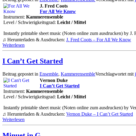
J. Fred Coots
For All We Know
Instrument:
Kammerensemble
Level / Schwierigkeitsgrad:
Leicht / Mittel
Instantly printable sheet music (Noten online zum ausdrucken) by J. 
♫ Herunterladen & Ausdrucken:
J. Fred Coots – For All We Know
Weiterlesen
I Can’t Get Started
Beitrag gepostet in
Ensemble
,
Kammerensemble
Verschlagwortet mit
Vernon Duke
I Can’t Get Started
Instrument:
Kammerensemble
Level / Schwierigkeitsgrad:
Leicht / Mittel
Instantly printable sheet music (Noten online zum ausdrucken) by V
♫ Herunterladen & Ausdrucken:
Vernon Duke – I Can’t Get Started
Weiterlesen
Minuet in G