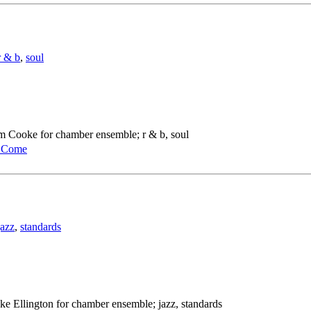
r & b
,
soul
am Cooke for chamber ensemble; r & b, soul
o Come
jazz
,
standards
ke Ellington for chamber ensemble; jazz, standards