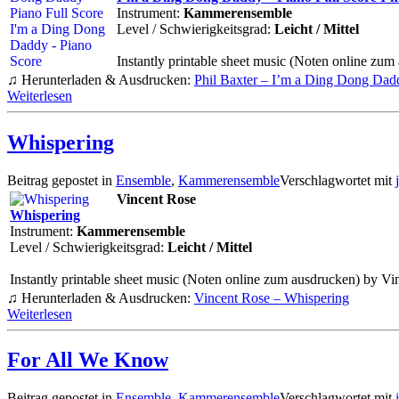
Instrument:
Kammerensemble
Level / Schwierigkeitsgrad:
Leicht / Mittel
Instantly printable sheet music (Noten online zum
♫ Herunterladen & Ausdrucken:
Phil Baxter – I’m a Ding Dong Dad
Weiterlesen
Whispering
Beitrag gepostet in
Ensemble
,
Kammerensemble
Verschlagwortet mit
Vincent Rose
Whispering
Instrument:
Kammerensemble
Level / Schwierigkeitsgrad:
Leicht / Mittel
Instantly printable sheet music (Noten online zum ausdrucken) by Vi
♫ Herunterladen & Ausdrucken:
Vincent Rose – Whispering
Weiterlesen
For All We Know
Beitrag gepostet in
Ensemble
,
Kammerensemble
Verschlagwortet mit