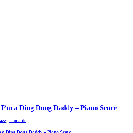
 I’m a Ding Dong Daddy – Piano Score
jazz
,
standards
m a Ding Dong Daddy – Piano Score