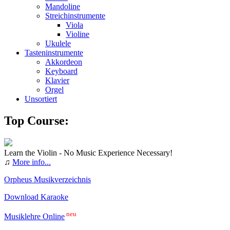
Mandoline
Streichinstrumente
Viola
Violine
Ukulele
Tasteninstrumente
Akkordeon
Keyboard
Klavier
Orgel
Unsortiert
Top Course:
Learn the Violin - No Music Experience Necessary!
♫
More info...
Orpheus Musikverzeichnis
Download Karaoke
neu
Musiklehre Online