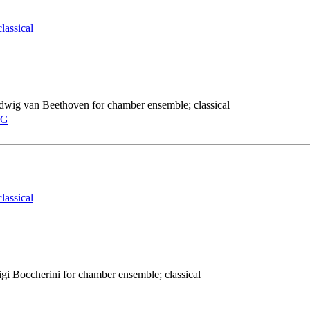
classical
udwig van Beethoven for chamber ensemble; classical
 G
classical
igi Boccherini for chamber ensemble; classical