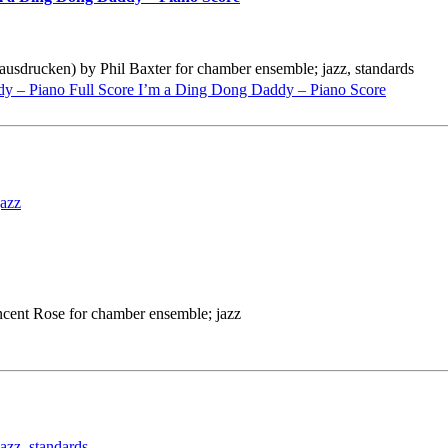
 ausdrucken) by Phil Baxter for chamber ensemble; jazz, standards
dy – Piano Full Score I’m a Ding Dong Daddy – Piano Score
jazz
ncent Rose for chamber ensemble; jazz
jazz
,
standards