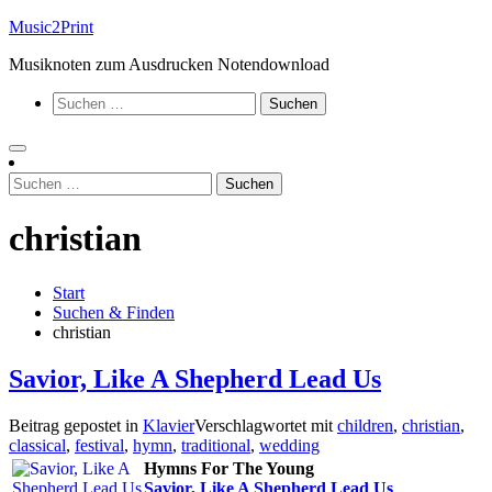
Zum
Music2Print
Inhalt
Musiknoten zum Ausdrucken Notendownload
springen
Suchen
nach:
Suchen
nach:
christian
Start
Suchen & Finden
christian
Savior, Like A Shepherd Lead Us
Beitrag gepostet in
Klavier
Verschlagwortet mit
children
,
christian
,
classical
,
festival
,
hymn
,
traditional
,
wedding
Hymns For The Young
Savior, Like A Shepherd Lead Us