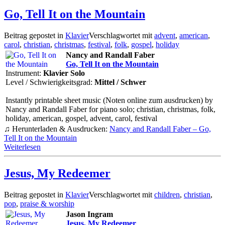
Go, Tell It on the Mountain
Beitrag gepostet in
Klavier
Verschlagwortet mit
advent
,
american
,
carol
,
christian
,
christmas
,
festival
,
folk
,
gospel
,
holiday
Nancy and Randall Faber
Go, Tell It on the Mountain
Instrument:
Klavier Solo
Level / Schwierigkeitsgrad:
Mittel / Schwer
Instantly printable sheet music (Noten online zum ausdrucken) by
Nancy and Randall Faber for piano solo; christian, christmas, folk,
holiday, american, gospel, advent, carol, festival
♫ Herunterladen & Ausdrucken:
Nancy and Randall Faber – Go,
Tell It on the Mountain
Weiterlesen
Jesus, My Redeemer
Beitrag gepostet in
Klavier
Verschlagwortet mit
children
,
christian
,
pop
,
praise & worship
Jason Ingram
Jesus, My Redeemer