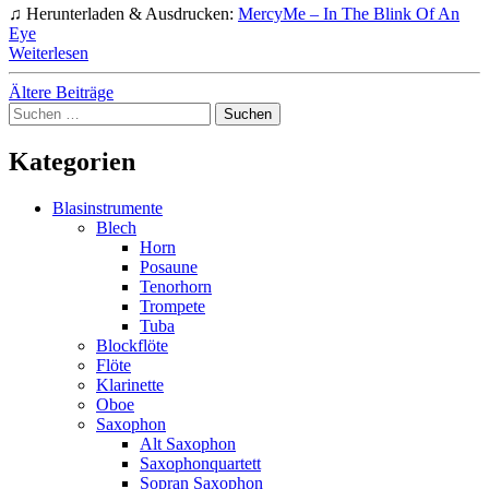
♫ Herunterladen & Ausdrucken:
MercyMe – In The Blink Of An
Eye
Weiterlesen
Beitragsnavigation
Ältere Beiträge
Suchen
nach:
Kategorien
Blasinstrumente
Blech
Horn
Posaune
Tenorhorn
Trompete
Tuba
Blockflöte
Flöte
Klarinette
Oboe
Saxophon
Alt Saxophon
Saxophonquartett
Sopran Saxophon