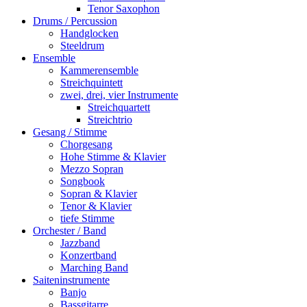
Tenor Saxophon
Drums / Percussion
Handglocken
Steeldrum
Ensemble
Kammerensemble
Streichquintett
zwei, drei, vier Instrumente
Streichquartett
Streichtrio
Gesang / Stimme
Chorgesang
Hohe Stimme & Klavier
Mezzo Sopran
Songbook
Sopran & Klavier
Tenor & Klavier
tiefe Stimme
Orchester / Band
Jazzband
Konzertband
Marching Band
Saiteninstrumente
Banjo
Bassgitarre