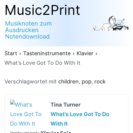
Zum
Music2Print
Inhalt
Musiknoten zum
springen
Ausdrucken
Notendownload
Start
Tasteninstrumente
Klavier
What’s Love Got To Do With It
Verschlagwortet mit
children
,
pop
,
rock
Tina Turner
What’s Love Got To Do
With It