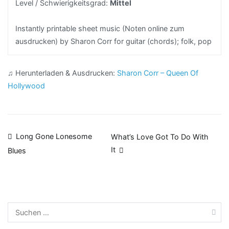
Level / Schwierigkeitsgrad:
Mittel
Instantly printable sheet music (Noten online zum
ausdrucken) by Sharon Corr for guitar (chords); folk, pop
♫ Herunterladen & Ausdrucken:
Sharon Corr – Queen Of
Hollywood
Beitragsnavigation
Long Gone Lonesome
What’s Love Got To Do With
It
Blues
Suchen
nach: