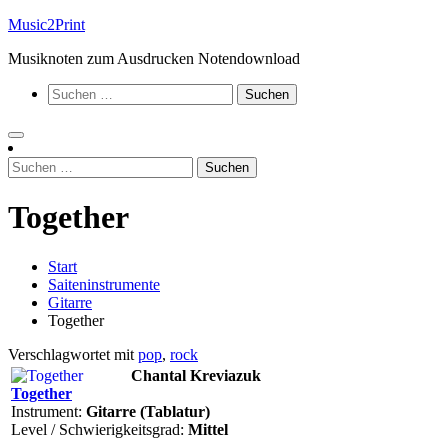
Zum
Music2Print
Inhalt
Musiknoten zum Ausdrucken Notendownload
springen
Suchen
nach:
Suchen
nach:
Together
Start
Saiteninstrumente
Gitarre
Together
Verschlagwortet mit
pop
,
rock
Chantal Kreviazuk
Together
Instrument:
Gitarre (Tablatur)
Level / Schwierigkeitsgrad:
Mittel