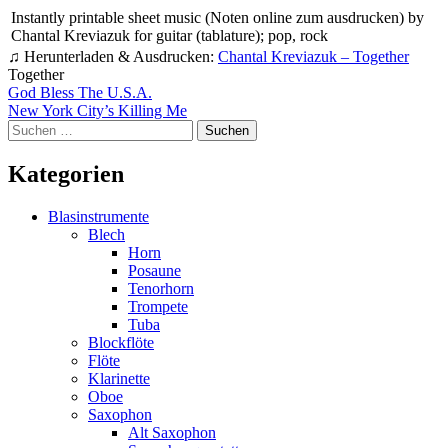
Instantly printable sheet music (Noten online zum ausdrucken) by
Chantal Kreviazuk for guitar (tablature); pop, rock
♫ Herunterladen & Ausdrucken:
Chantal Kreviazuk – Together
Together
Beitragsnavigation
God Bless The U.S.A.
New York City’s Killing Me
Suchen
nach:
Kategorien
Blasinstrumente
Blech
Horn
Posaune
Tenorhorn
Trompete
Tuba
Blockflöte
Flöte
Klarinette
Oboe
Saxophon
Alt Saxophon