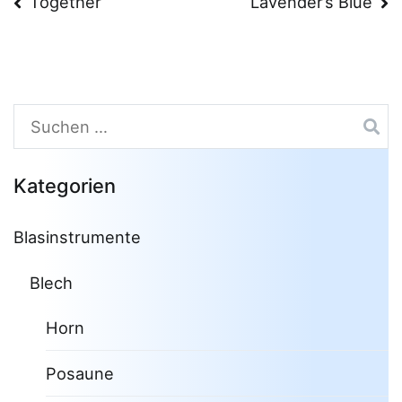
Beitragsnavigation
Together
Lavender’s Blue
Suchen
nach:
Kategorien
Blasinstrumente
Blech
Horn
Posaune