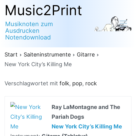
Zum
Music2Print
Inhalt
Musiknoten zum
springen
Ausdrucken
Notendownload
Start
Saiteninstrumente
Gitarre
New York City’s Killing Me
Verschlagwortet mit
folk
,
pop
,
rock
Ray LaMontagne and The
Pariah Dogs
New York City’s Killing Me