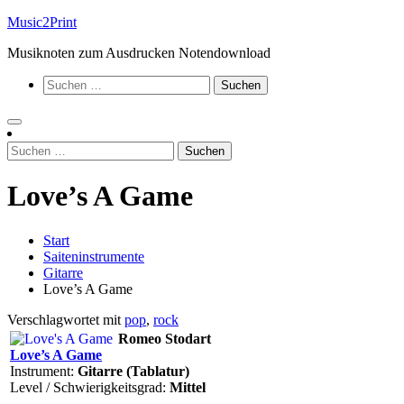
Zum
Music2Print
Inhalt
Musiknoten zum Ausdrucken Notendownload
springen
Suchen
nach:
Suchen
nach:
Love’s A Game
Start
Saiteninstrumente
Gitarre
Love’s A Game
Verschlagwortet mit
pop
,
rock
Romeo Stodart
Love’s A Game
Instrument:
Gitarre (Tablatur)
Level / Schwierigkeitsgrad:
Mittel