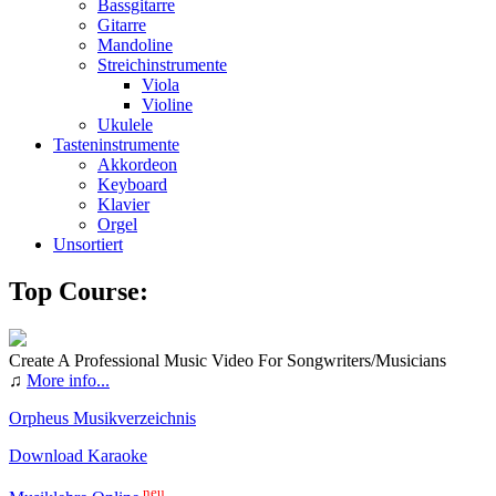
Bassgitarre
Gitarre
Mandoline
Streichinstrumente
Viola
Violine
Ukulele
Tasteninstrumente
Akkordeon
Keyboard
Klavier
Orgel
Unsortiert
Top Course:
Create A Professional Music Video For Songwriters/Musicians
♫
More info...
Orpheus Musikverzeichnis
Download Karaoke
neu