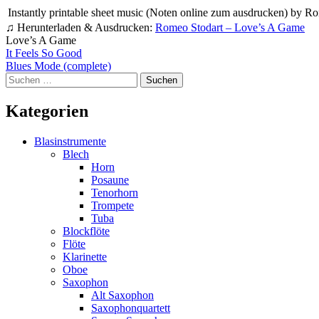
Instantly printable sheet music (Noten online zum ausdrucken) by Rom
♫ Herunterladen & Ausdrucken:
Romeo Stodart – Love’s A Game
Love’s A Game
Beitragsnavigation
It Feels So Good
Blues Mode (complete)
Suchen
nach:
Kategorien
Blasinstrumente
Blech
Horn
Posaune
Tenorhorn
Trompete
Tuba
Blockflöte
Flöte
Klarinette
Oboe
Saxophon
Alt Saxophon
Saxophonquartett