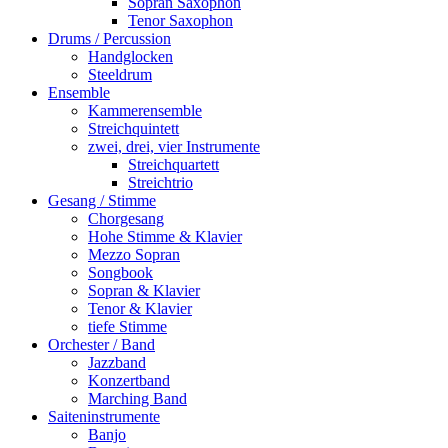
Sopran Saxophon
Tenor Saxophon
Drums / Percussion
Handglocken
Steeldrum
Ensemble
Kammerensemble
Streichquintett
zwei, drei, vier Instrumente
Streichquartett
Streichtrio
Gesang / Stimme
Chorgesang
Hohe Stimme & Klavier
Mezzo Sopran
Songbook
Sopran & Klavier
Tenor & Klavier
tiefe Stimme
Orchester / Band
Jazzband
Konzertband
Marching Band
Saiteninstrumente
Banjo