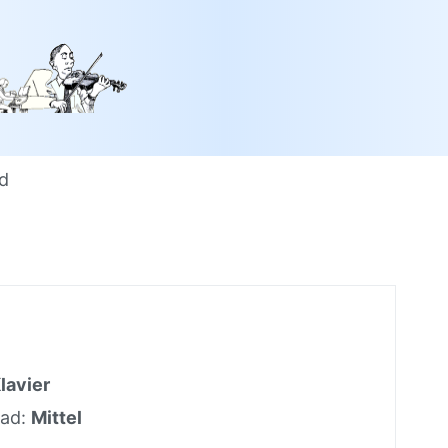
od
lavier
rad:
Mittel