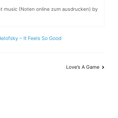
eet music (Noten online zum ausdrucken) by
elofsky – It Feels So Good
n
Love’s A Game