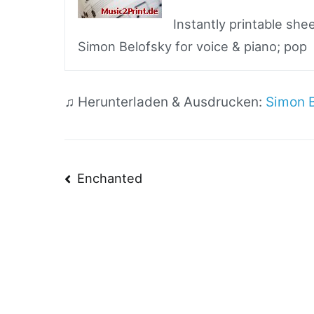
Instantly printable sh
Simon Belofsky for voice & piano; pop
♫ Herunterladen & Ausdrucken:
Simon B
Beitragsnavigatio
Enchanted