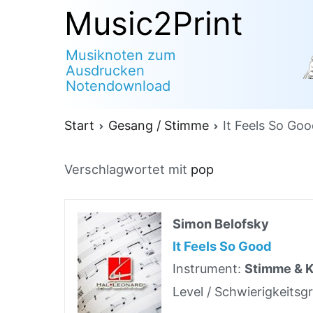
Zum
Music2Print
Inhalt
Musiknoten zum
springen
Ausdrucken
Notendownload
Start
Gesang / Stimme
It Feels So Go
Verschlagwortet mit
pop
Simon Belofsky
It Feels So Good
Instrument:
Stimme & K
Level / Schwierigkeitsg