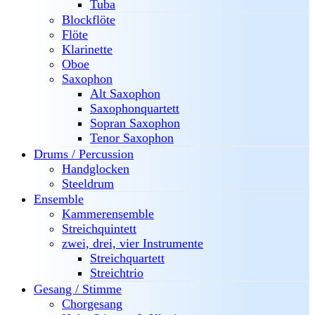
Tuba
Blockflöte
Flöte
Klarinette
Oboe
Saxophon
Alt Saxophon
Saxophonquartett
Sopran Saxophon
Tenor Saxophon
Drums / Percussion
Handglocken
Steeldrum
Ensemble
Kammerensemble
Streichquintett
zwei, drei, vier Instrumente
Streichquartett
Streichtrio
Gesang / Stimme
Chorgesang