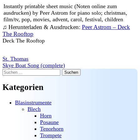
Instantly printable sheet music (Noten online zum
ausdrucken) by Peer Astrom for piano solo; christmas,
film/tv, pop, movies, advent, carol, festival, children
♫ Herunterladen & Ausdrucken:
Peer Astrom – Deck
The Rooftop
Deck The Rooftop
Beitragsnavigation
St. Thomas
Skye Boat Song (complete)
Suchen
nach:
Kategorien
Blasinstrumente
Blech
Horn
Posaune
Tenorhorn
Trompete