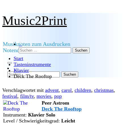
Zum
Music2Print
Inhalt
springen
Musiknoten zum Ausdrucken
Suchen
Notendownload
nach:
Start
Tasteninstrumente
Klavier
Suchen
Deck The Rooftop
nach:
Verschlagwortet mit
advent
,
carol
,
children
,
christmas
,
festival
,
film/tv
,
movies
,
pop
Peer Astrom
Deck The Rooftop
Instrument:
Klavier Solo
Level / Schwierigkeitsgrad:
Leicht