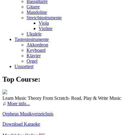
Bassgitarre
Gitarre
Mandoline
Streichinstrumente
Viola
Violine
Ukulele
Tasteninstrumente
Akkordeon
Keyboard
Klavier
Orgel
Unsortiert
Top Course:
Learn Music Theory From Scratch- Read, Play & Write Music
♫
More info...
Orpheus Musikverzeichnis
Download Karaoke
neu