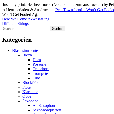
Instantly printable sheet music (Noten online zum ausdrucken) by Pet
♫ Herunterladen & Ausdrucken:
Pete Townshend – Won’t Get Foole
Won’t Get Fooled Again
Beitragsnavigation
Here We Come A-Wassailing
Different Strings
Suchen
nach:
Kategorien
Blasinstrumente
Blech
Horn
Posaune
Tenorhorn
Trompete
Tuba
Blockflöte
Flöte
Klarinette
Oboe
Saxophon
Alt Saxophon
Saxophonquartett