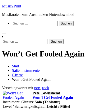
Zum
Music2Print
Inhalt
Musiknoten zum Ausdrucken Notendownload
springen
Suchen
nach:
Suchen
nach:
Won’t Get Fooled Again
Start
Saiteninstrumente
Gitarre
Won’t Get Fooled Again
Verschlagwortet mit
pop
,
rock
Pete Townshend
Won’t Get Fooled Again
Instrument:
Gitarre Solo (Tablatur)
Level / Schwierigkeitsgrad:
Leicht / Mittel