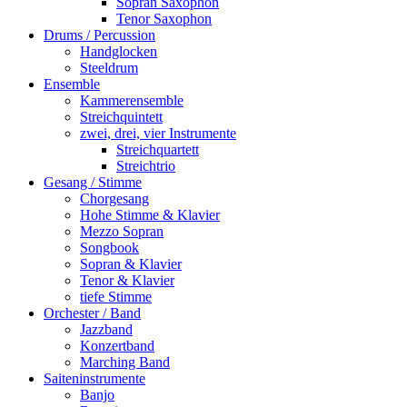
Sopran Saxophon
Tenor Saxophon
Drums / Percussion
Handglocken
Steeldrum
Ensemble
Kammerensemble
Streichquintett
zwei, drei, vier Instrumente
Streichquartett
Streichtrio
Gesang / Stimme
Chorgesang
Hohe Stimme & Klavier
Mezzo Sopran
Songbook
Sopran & Klavier
Tenor & Klavier
tiefe Stimme
Orchester / Band
Jazzband
Konzertband
Marching Band
Saiteninstrumente
Banjo