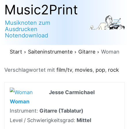
Zum
Music2Print
Inhalt
Musiknoten zum
springen
Ausdrucken
Notendownload
Start
Saiteninstrumente
Gitarre
Woman
Verschlagwortet mit
film/tv
,
movies
,
pop
,
rock
Jesse Carmichael
Woman
Instrument:
Gitarre (Tablatur)
Level / Schwierigkeitsgrad:
Mittel