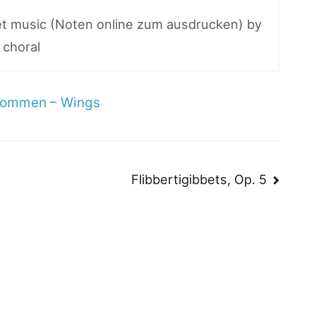
eet music (Noten online zum ausdrucken) by
 choral
trommen – Wings
n
Flibbertigibbets, Op. 5