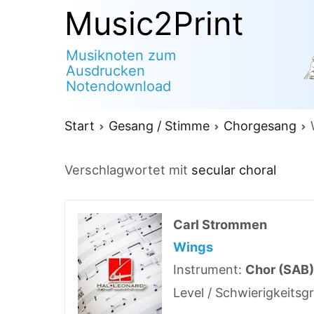
Zum
Music2Print
Inhalt
Musiknoten zum
springen
Ausdrucken
Notendownload
Start
Gesang / Stimme
Chorgesang
Verschlagwortet mit
secular choral
Carl Strommen
Wings
Instrument:
Chor (SAB
Level / Schwierigkeitsg