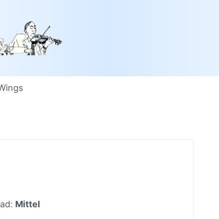
Wings
)
rad:
Mittel