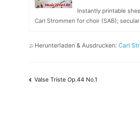
Instantly printable sh
Carl Strommen for choir (SAB); secular
♫ Herunterladen & Ausdrucken:
Carl S
Beitragsnavigatio
Valse Triste Op.44 No.1