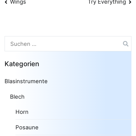
Beitragsnavigation
Wings
Try Everything
Suchen
nach:
Kategorien
Blasinstrumente
Blech
Horn
Posaune