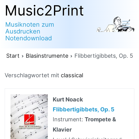
Zum
Music2Print
Inhalt
Musiknoten zum
springen
Ausdrucken
Notendownload
Start
Blasinstrumente
Flibbertigibbets, Op. 5
Verschlagwortet mit
classical
Kurt Noack
Flibbertigibbets, Op. 5
Instrument:
Trompete &
Klavier