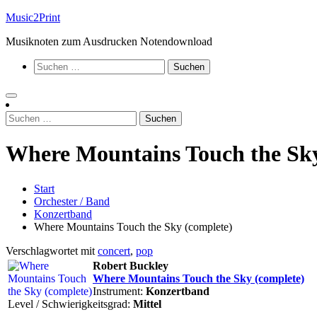
Zum
Music2Print
Inhalt
Musiknoten zum Ausdrucken Notendownload
springen
Suchen
nach:
Suchen
nach:
Where Mountains Touch the Sky
Start
Orchester / Band
Konzertband
Where Mountains Touch the Sky (complete)
Verschlagwortet mit
concert
,
pop
Robert Buckley
Where Mountains Touch the Sky (complete)
Instrument:
Konzertband
Level / Schwierigkeitsgrad:
Mittel