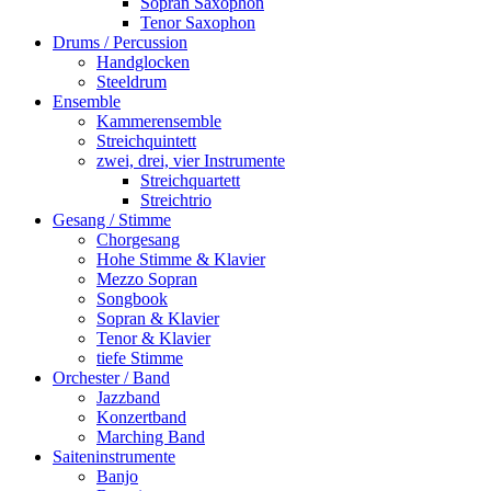
Sopran Saxophon
Tenor Saxophon
Drums / Percussion
Handglocken
Steeldrum
Ensemble
Kammerensemble
Streichquintett
zwei, drei, vier Instrumente
Streichquartett
Streichtrio
Gesang / Stimme
Chorgesang
Hohe Stimme & Klavier
Mezzo Sopran
Songbook
Sopran & Klavier
Tenor & Klavier
tiefe Stimme
Orchester / Band
Jazzband
Konzertband
Marching Band
Saiteninstrumente
Banjo