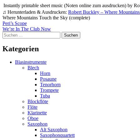
Instantly printable sheet music (Noten online zum ausdrucken) by Ro
♫ Herunterladen & Ausdrucken:
Robert Buckley – Where Mountains 
Where Mountains Touch the Sky (complete)
Beitragsnavigation
Peri’s Scope
We’re In The Club Now
Suchen
nach:
Kategorien
Blasinstrumente
Blech
Horn
Posaune
Tenorhorn
Trompete
Tuba
Blockflöte
Flöte
Klarinette
Oboe
Saxophon
Alt Saxophon
Saxophonquartett