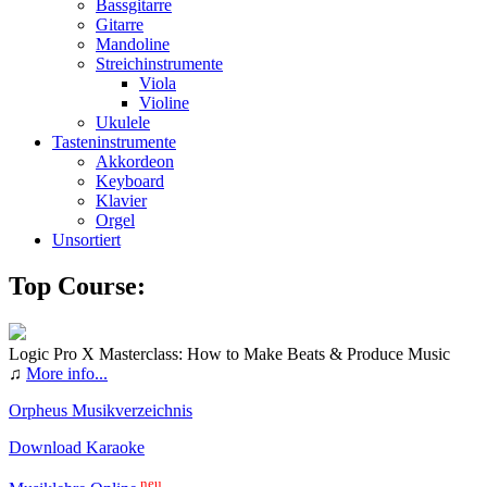
Bassgitarre
Gitarre
Mandoline
Streichinstrumente
Viola
Violine
Ukulele
Tasteninstrumente
Akkordeon
Keyboard
Klavier
Orgel
Unsortiert
Top Course:
Logic Pro X Masterclass: How to Make Beats & Produce Music
♫
More info...
Orpheus Musikverzeichnis
Download Karaoke
neu