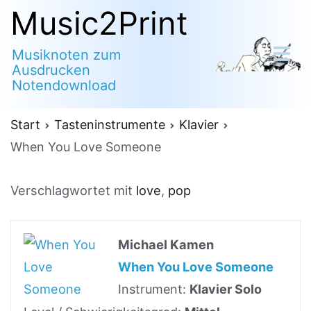
Zum
Music2Print
Inhalt
Musiknoten zum
springen
Ausdrucken
Notendownload
Start
Tasteninstrumente
Klavier
When You Love Someone
Verschlagwortet mit
love
,
pop
Michael Kamen
When You Love Someone
Instrument:
Klavier Solo