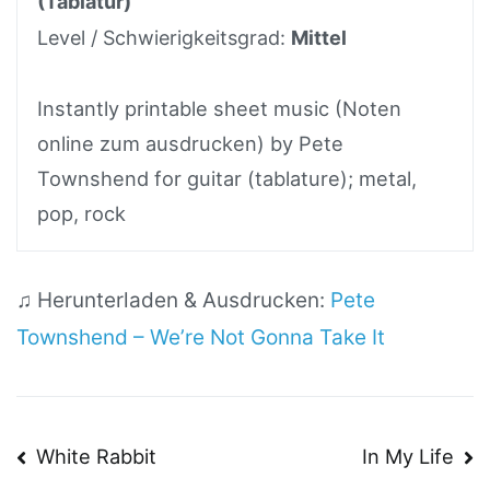
(Tablatur)
Level / Schwierigkeitsgrad:
Mittel
Instantly printable sheet music (Noten
online zum ausdrucken) by Pete
Townshend for guitar (tablature); metal,
pop, rock
♫ Herunterladen & Ausdrucken:
Pete
Townshend – We’re Not Gonna Take It
Beitragsnavigation
White Rabbit
In My Life