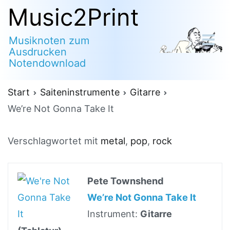
Zum
Music2Print
Inhalt
Musiknoten zum
springen
Ausdrucken
Notendownload
Start
Saiteninstrumente
Gitarre
We’re Not Gonna Take It
Verschlagwortet mit
metal
,
pop
,
rock
Pete Townshend
We’re Not Gonna Take It
Instrument:
Gitarre