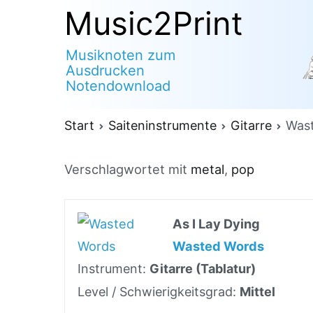
Zum
Music2Print
Inhalt
Musiknoten zum
springen
Ausdrucken
Notendownload
Start
Saiteninstrumente
Gitarre
Was
Verschlagwortet mit
metal
,
pop
As I Lay Dying
Wasted Words
Instrument:
Gitarre (Tablatur)
Level / Schwierigkeitsgrad:
Mittel