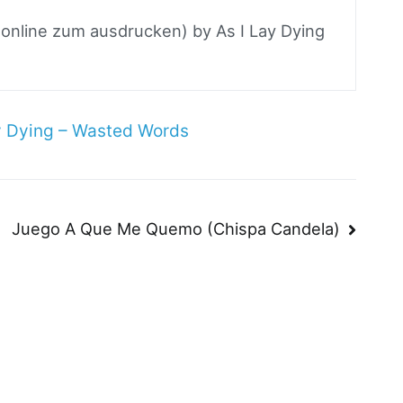
 online zum ausdrucken) by As I Lay Dying
y Dying – Wasted Words
n
Juego A Que Me Quemo (Chispa Candela)