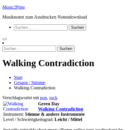
Zum
Music2Print
Inhalt
Musiknoten zum Ausdrucken Notendownload
springen
Suchen
nach:
Suchen
nach:
Walking Contradiction
Start
Gesang / Stimme
Walking Contradiction
Verschlagwortet mit
pop
,
rock
Green Day
Walking Contradiction
Instrument:
Stimme & andere Instrumente
Level / Schwierigkeitsgrad:
Leicht / Mittel
Instantly printable sheet music (Noten online zum ausdrucken) by