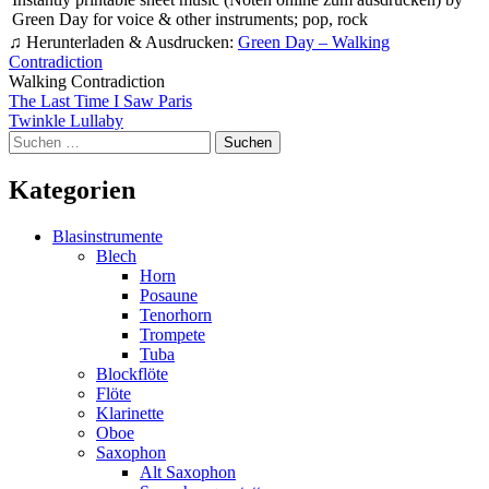
Green Day for voice & other instruments; pop, rock
♫ Herunterladen & Ausdrucken:
Green Day – Walking
Contradiction
Walking Contradiction
Beitragsnavigation
The Last Time I Saw Paris
Twinkle Lullaby
Suchen
nach:
Kategorien
Blasinstrumente
Blech
Horn
Posaune
Tenorhorn
Trompete
Tuba
Blockflöte
Flöte
Klarinette
Oboe
Saxophon
Alt Saxophon