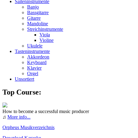
Saiteninstrumente
Banjo
Bassgitarre
Gitarre
Mandoline
Streichinstrumente
Viola
Violine
Ukulele
Tasteninstrumente
Akkordeon
Keyboard
Klavier
Orgel
Unsortiert
Top Course:
How to become a successful music producer
♫
More info...
Orpheus Musikverzeichnis
Download Karaoke