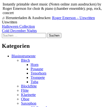
Instantly printable sheet music (Noten online zum ausdrucken) by
Roger Emerson for choir & piano (chamber ensemble); pop, rock,
concert
♫ Herunterladen & Ausdrucken:
Roger Emerson – Unwritten
Unwritten
Beitragsnavigation
Halloween Collection
Cold December Nights
Suchen
nach:
Kategorien
Blasinstrumente
Blech
Horn
Posaune
Tenorhorn
Trompete
Tuba
Blockflöte
Flöte
Klarinette
Oboe
Saxophon