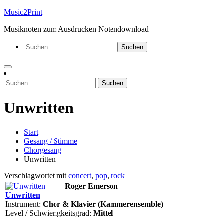
Zum
Music2Print
Inhalt
Musiknoten zum Ausdrucken Notendownload
springen
Suchen
nach:
Suchen
nach:
Unwritten
Start
Gesang / Stimme
Chorgesang
Unwritten
Verschlagwortet mit
concert
,
pop
,
rock
Roger Emerson
Unwritten
Instrument:
Chor & Klavier (Kammerensemble)
Level / Schwierigkeitsgrad:
Mittel