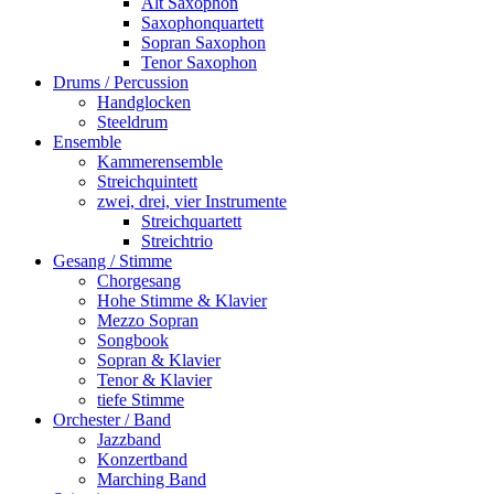
Alt Saxophon
Saxophonquartett
Sopran Saxophon
Tenor Saxophon
Drums / Percussion
Handglocken
Steeldrum
Ensemble
Kammerensemble
Streichquintett
zwei, drei, vier Instrumente
Streichquartett
Streichtrio
Gesang / Stimme
Chorgesang
Hohe Stimme & Klavier
Mezzo Sopran
Songbook
Sopran & Klavier
Tenor & Klavier
tiefe Stimme
Orchester / Band
Jazzband
Konzertband
Marching Band