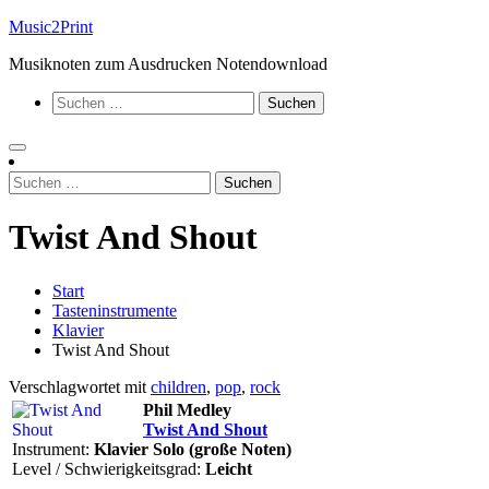
Zum
Music2Print
Inhalt
Musiknoten zum Ausdrucken Notendownload
springen
Suchen
nach:
Suchen
nach:
Twist And Shout
Start
Tasteninstrumente
Klavier
Twist And Shout
Verschlagwortet mit
children
,
pop
,
rock
Phil Medley
Twist And Shout
Instrument:
Klavier Solo (große Noten)
Level / Schwierigkeitsgrad:
Leicht