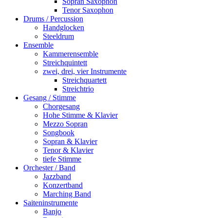
Sopran Saxophon
Tenor Saxophon
Drums / Percussion
Handglocken
Steeldrum
Ensemble
Kammerensemble
Streichquintett
zwei, drei, vier Instrumente
Streichquartett
Streichtrio
Gesang / Stimme
Chorgesang
Hohe Stimme & Klavier
Mezzo Sopran
Songbook
Sopran & Klavier
Tenor & Klavier
tiefe Stimme
Orchester / Band
Jazzband
Konzertband
Marching Band
Saiteninstrumente
Banjo