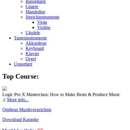
Bassgitarre
Gitarre
Mandoline
Streichinstrumente
Viola
Violine
Ukulele
Tasteninstrumente
Akkordeon
Keyboard
Klavier
Orgel
Unsortiert
Top Course:
Logic Pro X Masterclass: How to Make Beats & Produce Music
♫
More info...
Orpheus Musikverzeichnis
Download Karaoke
neu