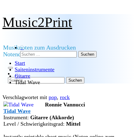
Zum
Music2Print
Inhalt
springen
Musiknoten zum Ausdrucken
Suchen
Notendownload
nach:
Start
Saiteninstrumente
Gitarre
Suchen
Tidal Wave
nach:
Verschlagwortet mit
pop
,
rock
Ronnie Vannucci
Tidal Wave
Instrument:
Gitarre (Akkorde)
Level / Schwierigkeitsgrad:
Mittel
Instantly printable sheet music (Noten online zum