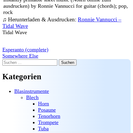
ausdrucken) by Ronnie Vannucci for guitar (chords); pop,
rock
♫ Herunterladen & Ausdrucken:
Ronnie Vannucci –
Tidal Wave
Tidal Wave
Beitragsnavigation
Esperanto (complete)
Somewhere Else
Suchen
nach:
Kategorien
Blasinstrumente
Blech
Horn
Posaune
Tenorhorn
Trompete
Tuba