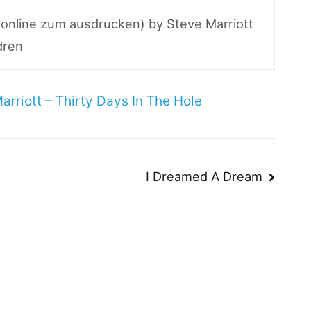
n online zum ausdrucken) by Steve Marriott
ldren
arriott – Thirty Days In The Hole
n
I Dreamed A Dream