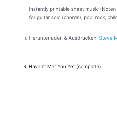
Instantly printable sheet music (Note
for guitar solo (chords); pop, rock, chi
♫ Herunterladen & Ausdrucken:
Steve M
Beitragsnavigatio
Haven’t Met You Yet (complete)