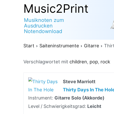
Zum
Music2Print
Inhalt
Musiknoten zum
springen
Ausdrucken
Notendownload
Start
Saiteninstrumente
Gitarre
Thir
Verschlagwortet mit
children
,
pop
,
rock
Steve Marriott
Thirty Days In The Hol
Instrument:
Gitarre Solo (Akkorde)
Level / Schwierigkeitsgrad:
Leicht