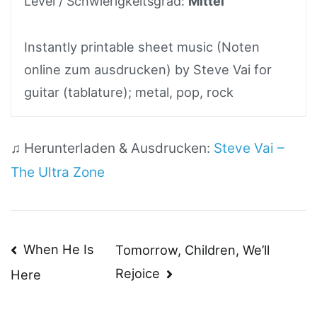
Level / Schwierigkeitsgrad:
Mittel
Instantly printable sheet music (Noten
online zum ausdrucken) by Steve Vai for
guitar (tablature); metal, pop, rock
♫ Herunterladen & Ausdrucken:
Steve Vai –
The Ultra Zone
Beitragsnavigation
When He Is
Tomorrow, Children, We’ll
Rejoice
Here