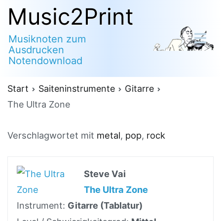
Zum
Music2Print
Inhalt
Musiknoten zum
springen
Ausdrucken
Notendownload
Start
Saiteninstrumente
Gitarre
The Ultra Zone
Verschlagwortet mit
metal
,
pop
,
rock
Steve Vai
The Ultra Zone
Instrument:
Gitarre (Tablatur)