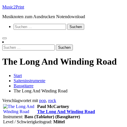
Zum
Music2Print
Inhalt
Musiknoten zum Ausdrucken Notendownload
springen
Suchen
nach:
Suchen
nach:
The Long And Winding Road
Start
Saiteninstrumente
Bassgitarre
The Long And Winding Road
Verschlagwortet mit
pop
,
rock
Paul McCartney
The Long And Winding Road
Instrument:
Bass (Tablatur) (Bassgitarre)
Level / Schwierigkeitsgrad:
Mittel