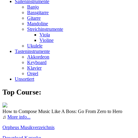
Saiteninstrumente
Banjo
Bassgitarre
Gitarre
Mandoline
Streichinstrumente
Viola
Violine
Ukulele
Tasteninstrumente
Akkordeon
Keyboard
Klavier
Orgel
Unsortiert
Top Course:
How to Compose Music Like A Boss: Go From Zero to Hero
♫
More info...
Orpheus Musikverzeichnis
Download Karaoke