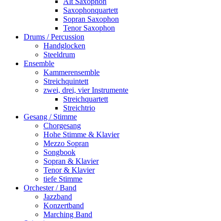
Alt Saxophon
Saxophonquartett
Sopran Saxophon
Tenor Saxophon
Drums / Percussion
Handglocken
Steeldrum
Ensemble
Kammerensemble
Streichquintett
zwei, drei, vier Instrumente
Streichquartett
Streichtrio
Gesang / Stimme
Chorgesang
Hohe Stimme & Klavier
Mezzo Sopran
Songbook
Sopran & Klavier
Tenor & Klavier
tiefe Stimme
Orchester / Band
Jazzband
Konzertband
Marching Band