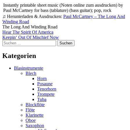
Instantly printable sheet music (Noten online zum ausdrucken) by
Paul McCartney for bass (tablature) (bass guitar); pop, rock
♫ Herunterladen & Ausdrucken:
Paul McCartney – The Long And
Winding Road
The Long And Winding Road
Beitragsnavigation
Hear The Spirit Of America
Keepin‘ Out Of Mischief Now
Suchen
nach:
Kategorien
Blasinstrumente
Blech
Horn
Posaune
Tenorhorn
Trompete
Tuba
Blockflöte
Flöte
Klarinette
Oboe
Saxophon