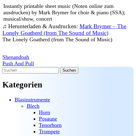
Instantly printable sheet music (Noten online zum
ausdrucken) by Mark Brymer for choir & piano (SSA);
musical/show, concert
♫ Herunterladen & Ausdrucken:
Mark Brymer – The
Lonely Goatherd (from The Sound of Music)
The Lonely Goatherd (from The Sound of Music)
Beitragsnavigation
Shenandoah
Push And Pull
Suchen
nach:
Kategorien
Blasinstrumente
Blech
Horn
Posaune
Tenorhorn
Trompete