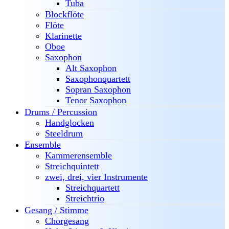
Tuba
Blockflöte
Flöte
Klarinette
Oboe
Saxophon
Alt Saxophon
Saxophonquartett
Sopran Saxophon
Tenor Saxophon
Drums / Percussion
Handglocken
Steeldrum
Ensemble
Kammerensemble
Streichquintett
zwei, drei, vier Instrumente
Streichquartett
Streichtrio
Gesang / Stimme
Chorgesang