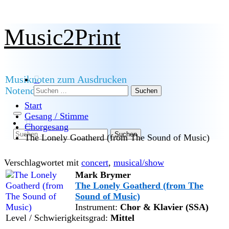
Zum
Music2Print
Inhalt
springen
Musiknoten zum Ausdrucken
Suchen
Notendownload
nach:
Start
Gesang / Stimme
Chorgesang
Suchen
The Lonely Goatherd (from The Sound of Music)
nach:
Verschlagwortet mit
concert
,
musical/show
Mark Brymer
The Lonely Goatherd (from The
Sound of Music)
Instrument:
Chor & Klavier (SSA)
Level / Schwierigkeitsgrad:
Mittel