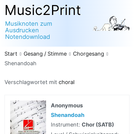
Zum
Music2Print
Inhalt
Musiknoten zum
springen
Ausdrucken
Notendownload
Start
Gesang / Stimme
Chorgesang
Shenandoah
Verschlagwortet mit
choral
Anonymous
Shenandoah
Instrument:
Chor (SATB)