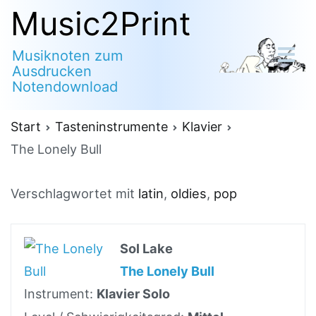
Zum
Music2Print
Inhalt
Musiknoten zum
springen
Ausdrucken
Notendownload
Start
Tasteninstrumente
Klavier
The Lonely Bull
Verschlagwortet mit
latin
,
oldies
,
pop
Sol Lake
The Lonely Bull
Instrument:
Klavier Solo