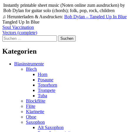
Instantly printable sheet music (Noten online zum ausdrucken) by
Bob Dylan for guitar solo (chords); folk, pop, rock, children
♫ Herunterladen & Ausdrucken:
Bob Dylan – Tangled Up In Blue
Tangled Up In Blue
Beitragsnavigation
Soul Vaccination
Vectors (complete)
Suchen
nach:
Kategorien
Blasinstrumente
Blech
Horn
Posaune
Tenorhorn
Trompete
Tuba
Blockflöte
Flöte
Klarinette
Oboe
Saxophon
Alt Saxophon