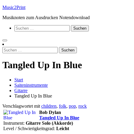
Zum
Music2Print
Inhalt
Musiknoten zum Ausdrucken Notendownload
springen
Suchen
nach:
Suchen
nach:
Tangled Up In Blue
Start
Saiteninstrumente
Gitarre
Tangled Up In Blue
Verschlagwortet mit
children
,
folk
,
pop
,
rock
Bob Dylan
Tangled Up In Blue
Instrument:
Gitarre Solo (Akkorde)
Level / Schwierigkeitsgrad:
Leicht