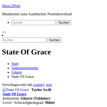
Zum
Music2Print
Inhalt
Musiknoten zum Ausdrucken Notendownload
springen
Suchen
nach:
Suchen
nach:
State Of Grace
Start
Saiteninstrumente
Gitarre
State Of Grace
Verschlagwortet mit
country
,
pop
Taylor Swift
State Of Grace
Instrument:
Gitarre (Tablatur)
Level / Schwierigkeitsgrad:
Mittel