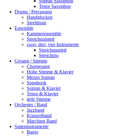
Sopran Saxophon
Tenor Saxophon
Drums / Percussion
Handglocken
Steeldrum
Ensemble
Kammerensemble
Streichquintett
zwei, drei, vier Instrumente
Streichquartett
Streichtrio
Gesang / Stimme
Chorgesang
Hohe Stimme & Klavier
Mezzo Sopran
Songbook
Sopran & Klavier
Tenor & Klavier
tiefe Stimme
Orchester / Band
Jazzband
Konzertband
Marching Band
Saiteninstrumente
Banjo