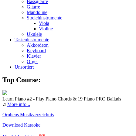
Bassgitarre
Gitarre
Mandoline
Streichinstrumente
Viola
Violine
Ukulele
Tasteninstrumente
Akkordeon
Keyboard
Klavier
Orgel
Unsortiert
Top Course:
Learn Piano #2 - Play Piano Chords & 19 Piano PRO Ballads
♫
More info...
Orpheus Musikverzeichnis
Download Karaoke
neu