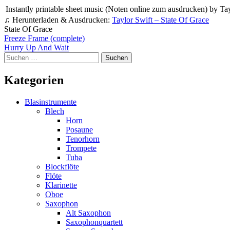
Instantly printable sheet music (Noten online zum ausdrucken) by Tayl
♫ Herunterladen & Ausdrucken:
Taylor Swift – State Of Grace
State Of Grace
Beitragsnavigation
Freeze Frame (complete)
Hurry Up And Wait
Suchen
nach:
Kategorien
Blasinstrumente
Blech
Horn
Posaune
Tenorhorn
Trompete
Tuba
Blockflöte
Flöte
Klarinette
Oboe
Saxophon
Alt Saxophon
Saxophonquartett