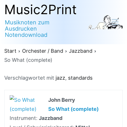
Zum
Music2Print
Inhalt
Musiknoten zum
springen
Ausdrucken
Notendownload
Start
Orchester / Band
Jazzband
So What (complete)
Verschlagwortet mit
jazz
,
standards
John Berry
So What (complete)
Instrument:
Jazzband