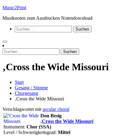
Zum
Music2Print
Inhalt
Musiknoten zum Ausdrucken Notendownload
springen
Suchen
nach:
Suchen
nach:
‚Cross the Wide Missouri
Start
Gesang / Stimme
Chorgesang
‚Cross the Wide Missouri
Verschlagwortet mit
secular choral
Don Besig
‚Cross the Wide Missouri
Instrument:
Chor (SSA)
Level / Schwierigkeitsgrad:
Mittel