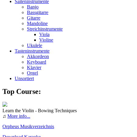
Saiteninstrumente
Banjo
Bassgitarre
Gitarre
Mandoline
Streichinstrumente
Viola
Violine
Ukulele
Tasteninstrumente
Akkordeon
Keyboard
Klavier
Orgel
Unsortiert
Top Course:
Learn the Violin - Bowing Techniques
♫
More info...
Orpheus Musikverzeichnis
Download Karaoke