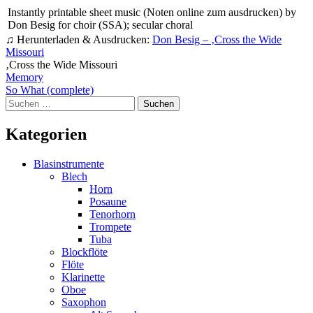
Instantly printable sheet music (Noten online zum ausdrucken) by
Don Besig for choir (SSA); secular choral
♫ Herunterladen & Ausdrucken:
Don Besig – ‚Cross the Wide
Missouri
‚Cross the Wide Missouri
Beitragsnavigation
Memory
So What (complete)
Suchen
nach:
Kategorien
Blasinstrumente
Blech
Horn
Posaune
Tenorhorn
Trompete
Tuba
Blockflöte
Flöte
Klarinette
Oboe
Saxophon