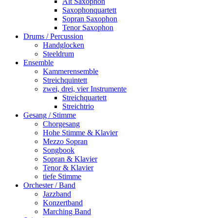
Alt Saxophon
Saxophonquartett
Sopran Saxophon
Tenor Saxophon
Drums / Percussion
Handglocken
Steeldrum
Ensemble
Kammerensemble
Streichquintett
zwei, drei, vier Instrumente
Streichquartett
Streichtrio
Gesang / Stimme
Chorgesang
Hohe Stimme & Klavier
Mezzo Sopran
Songbook
Sopran & Klavier
Tenor & Klavier
tiefe Stimme
Orchester / Band
Jazzband
Konzertband
Marching Band