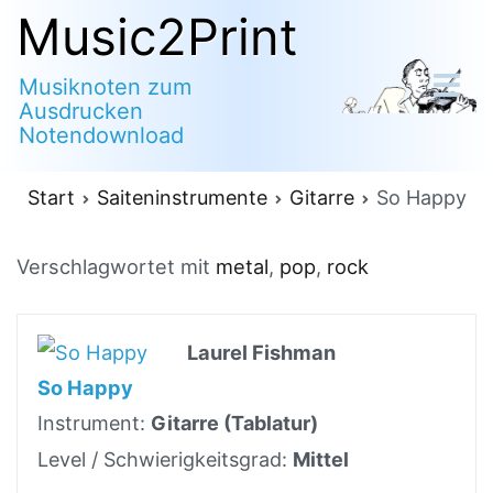
Zum
Music2Print
Inhalt
Musiknoten zum
springen
Ausdrucken
Notendownload
Start
Saiteninstrumente
Gitarre
So Happy
Verschlagwortet mit
metal
,
pop
,
rock
Laurel Fishman
So Happy
Instrument:
Gitarre (Tablatur)
Level / Schwierigkeitsgrad:
Mittel