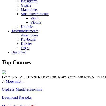
Bassgitarre
Gitarre
Mandoline
Streichinstrumente
Viola
Violine
Ukulele
Tasteninstrumente
Akkordeon
Keyboard
Klavier
Orgel
Unsortiert
Top Course:
Learn GARAGEBAND- Have Fun, Make Your Own Music- It's Eas
♫
More info...
Orpheus Musikverzeichnis
Download Karaoke
neu