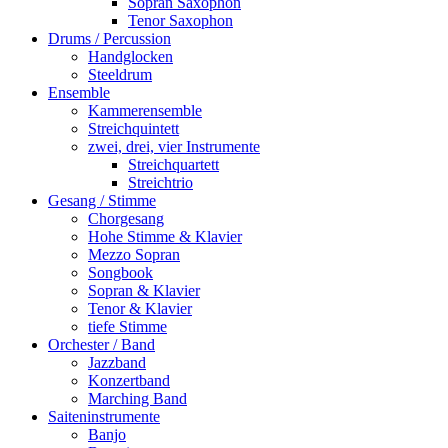
Sopran Saxophon
Tenor Saxophon
Drums / Percussion
Handglocken
Steeldrum
Ensemble
Kammerensemble
Streichquintett
zwei, drei, vier Instrumente
Streichquartett
Streichtrio
Gesang / Stimme
Chorgesang
Hohe Stimme & Klavier
Mezzo Sopran
Songbook
Sopran & Klavier
Tenor & Klavier
tiefe Stimme
Orchester / Band
Jazzband
Konzertband
Marching Band
Saiteninstrumente
Banjo