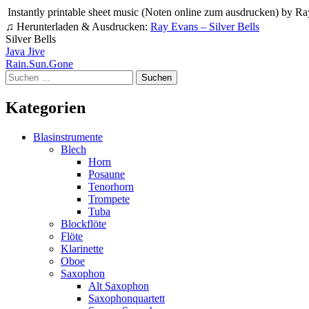
Instantly printable sheet music (Noten online zum ausdrucken) by Ray 
♫ Herunterladen & Ausdrucken:
Ray Evans – Silver Bells
Silver Bells
Beitragsnavigation
Java Jive
Rain.Sun.Gone
Suchen
nach:
Kategorien
Blasinstrumente
Blech
Horn
Posaune
Tenorhorn
Trompete
Tuba
Blockflöte
Flöte
Klarinette
Oboe
Saxophon
Alt Saxophon
Saxophonquartett