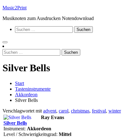
Zum
Music2Print
Inhalt
Musiknoten zum Ausdrucken Notendownload
springen
Suchen
nach:
Suchen
nach:
Silver Bells
Start
Tasteninstrumente
Akkordeon
Silver Bells
Verschlagwortet mit
advent
,
carol
,
christmas
,
festival
,
winter
Ray Evans
Silver Bells
Instrument:
Akkordeon
Level / Schwierigkeitsgrad:
Mittel