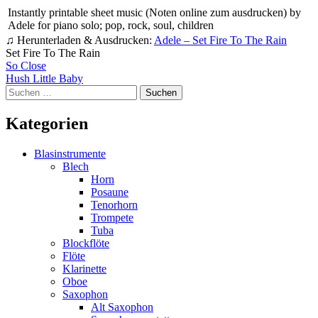
Instantly printable sheet music (Noten online zum ausdrucken) by
Adele for piano solo; pop, rock, soul, children
♫ Herunterladen & Ausdrucken:
Adele – Set Fire To The Rain
Set Fire To The Rain
Beitragsnavigation
So Close
Hush Little Baby
Suchen
nach:
Kategorien
Blasinstrumente
Blech
Horn
Posaune
Tenorhorn
Trompete
Tuba
Blockflöte
Flöte
Klarinette
Oboe
Saxophon
Alt Saxophon