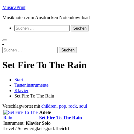
Zum
Music2Print
Inhalt
Musiknoten zum Ausdrucken Notendownload
springen
Suchen
nach:
Suchen
nach:
Set Fire To The Rain
Start
Tasteninstrumente
Klavier
Set Fire To The Rain
Verschlagwortet mit
children
,
pop
,
rock
,
soul
Adele
Set Fire To The Rain
Instrument:
Klavier Solo
Level / Schwierigkeitsgrad:
Leicht