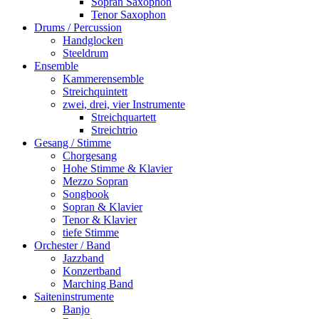
Sopran Saxophon
Tenor Saxophon
Drums / Percussion
Handglocken
Steeldrum
Ensemble
Kammerensemble
Streichquintett
zwei, drei, vier Instrumente
Streichquartett
Streichtrio
Gesang / Stimme
Chorgesang
Hohe Stimme & Klavier
Mezzo Sopran
Songbook
Sopran & Klavier
Tenor & Klavier
tiefe Stimme
Orchester / Band
Jazzband
Konzertband
Marching Band
Saiteninstrumente
Banjo