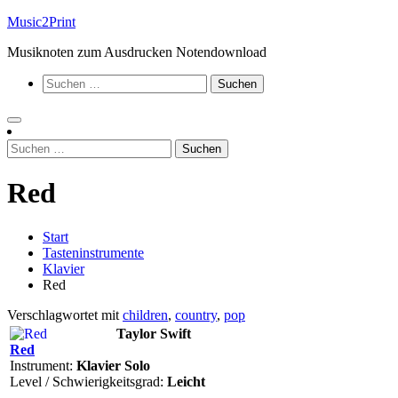
Zum
Music2Print
Inhalt
Musiknoten zum Ausdrucken Notendownload
springen
Suchen
nach:
Suchen
nach:
Red
Start
Tasteninstrumente
Klavier
Red
Verschlagwortet mit
children
,
country
,
pop
Taylor Swift
Red
Instrument:
Klavier Solo
Level / Schwierigkeitsgrad:
Leicht