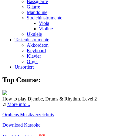
Bassgitarre
Gitarre
Mandoline
Streichinstrumente
Viola
Violine
Ukulele
Tasteninstrumente
Akkordeon
Keyboard
Klavier
Orgel
Unsortiert
Top Course:
How to play Djembe, Drums & Rhythm. Level 2
♫
More info...
Orpheus Musikverzeichnis
Download Karaoke
neu