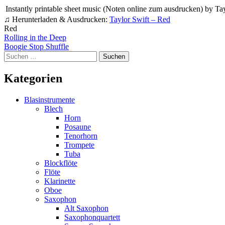
Instantly printable sheet music (Noten online zum ausdrucken) by Tayl
♫ Herunterladen & Ausdrucken:
Taylor Swift – Red
Red
Beitragsnavigation
Rolling in the Deep
Boogie Stop Shuffle
Suchen
nach:
Kategorien
Blasinstrumente
Blech
Horn
Posaune
Tenorhorn
Trompete
Tuba
Blockflöte
Flöte
Klarinette
Oboe
Saxophon
Alt Saxophon
Saxophonquartett