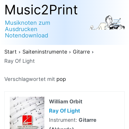
Zum
Music2Print
Inhalt
Musiknoten zum
springen
Ausdrucken
Notendownload
Start
Saiteninstrumente
Gitarre
Ray Of Light
Verschlagwortet mit
pop
William Orbit
Ray Of Light
Instrument:
Gitarre