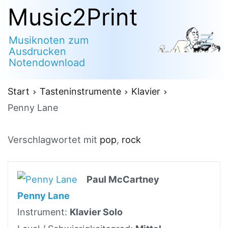
Zum
Music2Print
Inhalt
Musiknoten zum
springen
Ausdrucken
Notendownload
Start
Tasteninstrumente
Klavier
Penny Lane
Verschlagwortet mit
pop
,
rock
Paul McCartney
Penny Lane
Instrument:
Klavier Solo