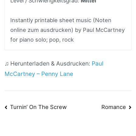
Level / Schwierigkeitsgrad:
Mittel
Instantly printable sheet music (Noten
online zum ausdrucken) by Paul McCartney
for piano solo; pop, rock
♫ Herunterladen & Ausdrucken:
Paul
McCartney – Penny Lane
Beitragsnavigation
Turnin‘ On The Screw
Romance