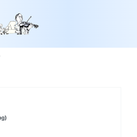
s
ng)