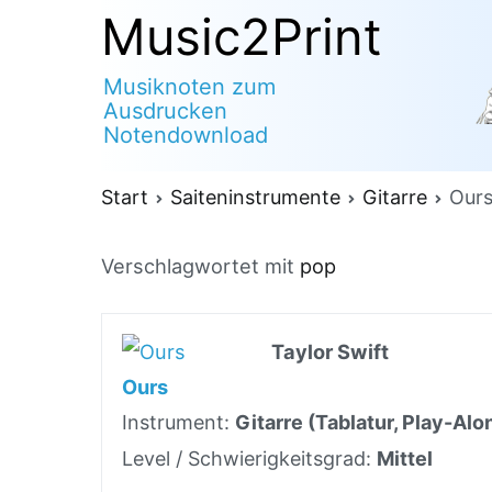
Zum
Music2Print
Inhalt
Musiknoten zum
springen
Ausdrucken
Notendownload
Start
Saiteninstrumente
Gitarre
Our
Verschlagwortet mit
pop
Taylor Swift
Ours
Instrument:
Gitarre (Tablatur, Play-Alo
Level / Schwierigkeitsgrad:
Mittel