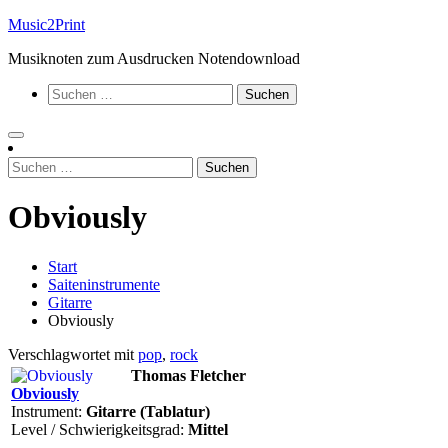
Zum
Music2Print
Inhalt
Musiknoten zum Ausdrucken Notendownload
springen
Suchen
nach:
Suchen
nach:
Obviously
Start
Saiteninstrumente
Gitarre
Obviously
Verschlagwortet mit
pop
,
rock
Thomas Fletcher
Obviously
Instrument:
Gitarre (Tablatur)
Level / Schwierigkeitsgrad:
Mittel