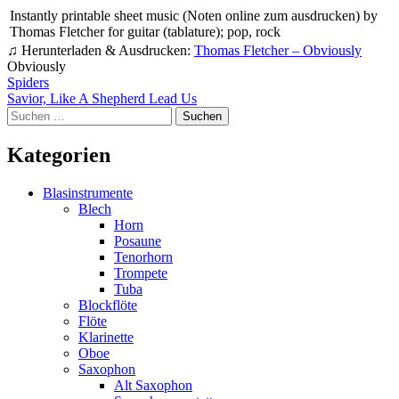
Instantly printable sheet music (Noten online zum ausdrucken) by
Thomas Fletcher for guitar (tablature); pop, rock
♫ Herunterladen & Ausdrucken:
Thomas Fletcher – Obviously
Obviously
Beitragsnavigation
Spiders
Savior, Like A Shepherd Lead Us
Suchen
nach:
Kategorien
Blasinstrumente
Blech
Horn
Posaune
Tenorhorn
Trompete
Tuba
Blockflöte
Flöte
Klarinette
Oboe
Saxophon
Alt Saxophon