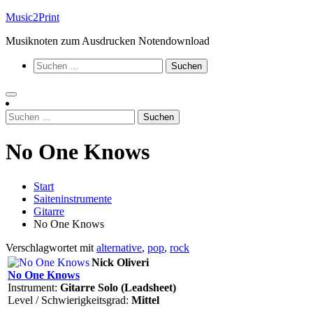
Zum
Music2Print
Inhalt
Musiknoten zum Ausdrucken Notendownload
springen
Suchen
nach:
Suchen
nach:
No One Knows
Start
Saiteninstrumente
Gitarre
No One Knows
Verschlagwortet mit
alternative
,
pop
,
rock
Nick Oliveri
No One Knows
Instrument:
Gitarre Solo (Leadsheet)
Level / Schwierigkeitsgrad:
Mittel