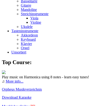
Bassgitarre
Gitarre
Mandoline
Streichinstrumente
Viola
Violine
Ukulele
Tasteninstrumente
Akkordeon
Keyboard
Klavier
Orgel
Unsortiert
Top Course:
Play music on Harmonica using 8 notes - learn easy tunes!
♫
More info...
Orpheus Musikverzeichnis
Download Karaoke
neu