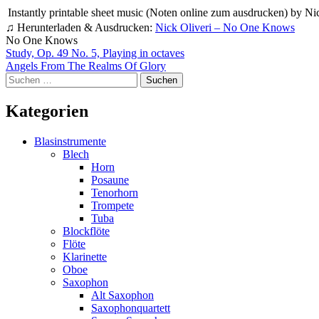
Instantly printable sheet music (Noten online zum ausdrucken) by Nick 
♫ Herunterladen & Ausdrucken:
Nick Oliveri – No One Knows
No One Knows
Beitragsnavigation
Study, Op. 49 No. 5, Playing in octaves
Angels From The Realms Of Glory
Suchen
nach:
Kategorien
Blasinstrumente
Blech
Horn
Posaune
Tenorhorn
Trompete
Tuba
Blockflöte
Flöte
Klarinette
Oboe
Saxophon
Alt Saxophon
Saxophonquartett