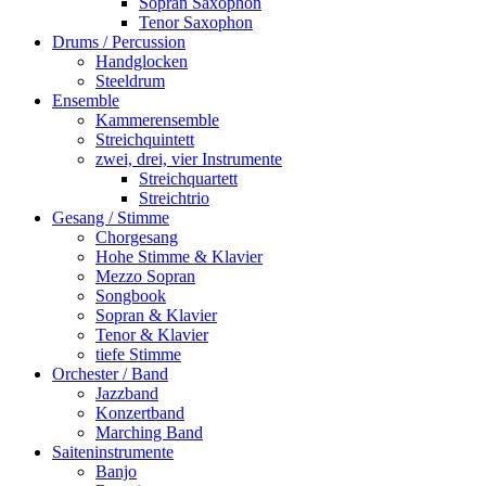
Sopran Saxophon
Tenor Saxophon
Drums / Percussion
Handglocken
Steeldrum
Ensemble
Kammerensemble
Streichquintett
zwei, drei, vier Instrumente
Streichquartett
Streichtrio
Gesang / Stimme
Chorgesang
Hohe Stimme & Klavier
Mezzo Sopran
Songbook
Sopran & Klavier
Tenor & Klavier
tiefe Stimme
Orchester / Band
Jazzband
Konzertband
Marching Band
Saiteninstrumente
Banjo