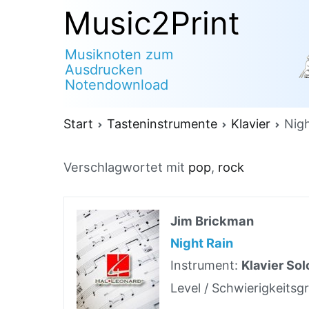
Zum
Music2Print
Inhalt
Musiknoten zum
springen
Ausdrucken
Notendownload
Start
Tasteninstrumente
Klavier
Nigh
Verschlagwortet mit
pop
,
rock
Jim Brickman
Night Rain
Instrument:
Klavier Sol
Level / Schwierigkeitsg