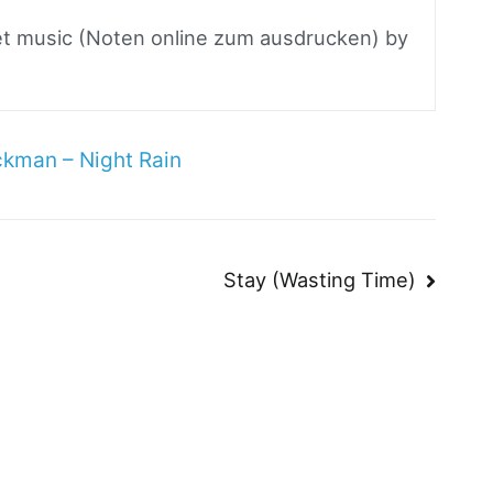
eet music (Noten online zum ausdrucken) by
ckman – Night Rain
n
Stay (Wasting Time)