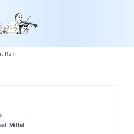
t Rain
o
rad:
Mittel