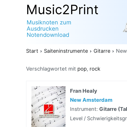
Zum
Music2Print
Inhalt
Musiknoten zum
springen
Ausdrucken
Notendownload
Start
Saiteninstrumente
Gitarre
New
Verschlagwortet mit
pop
,
rock
Fran Healy
New Amsterdam
Instrument:
Gitarre (Ta
Level / Schwierigkeitsg