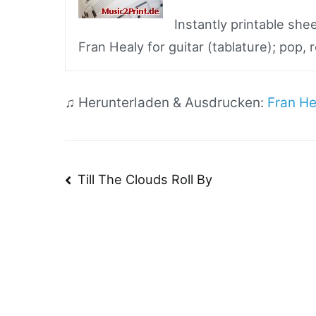
Instantly printable sh
Fran Healy for guitar (tablature); pop, 
♫ Herunterladen & Ausdrucken:
Fran H
Beitragsnavigatio
Till The Clouds Roll By