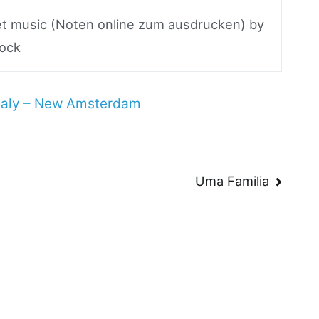
eet music (Noten online zum ausdrucken) by
rock
ealy – New Amsterdam
n
Uma Familia