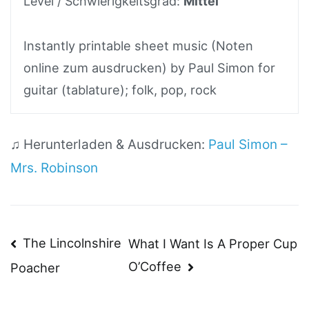
Level / Schwierigkeitsgrad:
Mittel
Instantly printable sheet music (Noten
online zum ausdrucken) by Paul Simon for
guitar (tablature); folk, pop, rock
♫ Herunterladen & Ausdrucken:
Paul Simon –
Mrs. Robinson
Beitragsnavigation
The Lincolnshire
What I Want Is A Proper Cup
O’Coffee
Poacher