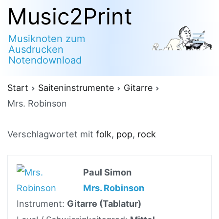
Zum
Music2Print
Inhalt
Musiknoten zum
springen
Ausdrucken
Notendownload
Start
Saiteninstrumente
Gitarre
Mrs. Robinson
Verschlagwortet mit
folk
,
pop
,
rock
Paul Simon
Mrs. Robinson
Instrument:
Gitarre (Tablatur)