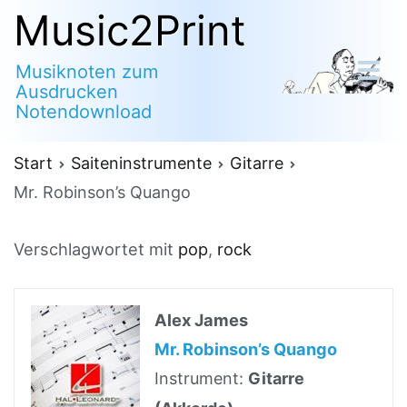
Zum
Music2Print
Inhalt
Musiknoten zum
springen
Ausdrucken
Notendownload
Start
Saiteninstrumente
Gitarre
Mr. Robinson’s Quango
Verschlagwortet mit
pop
,
rock
Alex James
Mr. Robinson’s Quango
Instrument:
Gitarre