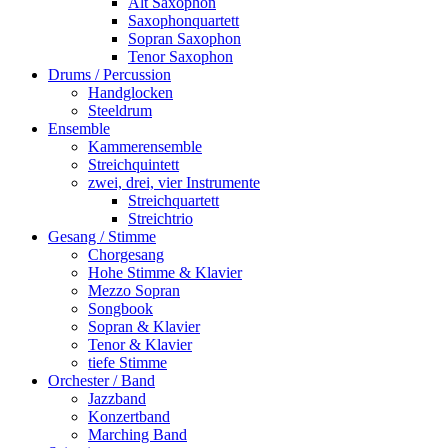
Alt Saxophon
Saxophonquartett
Sopran Saxophon
Tenor Saxophon
Drums / Percussion
Handglocken
Steeldrum
Ensemble
Kammerensemble
Streichquintett
zwei, drei, vier Instrumente
Streichquartett
Streichtrio
Gesang / Stimme
Chorgesang
Hohe Stimme & Klavier
Mezzo Sopran
Songbook
Sopran & Klavier
Tenor & Klavier
tiefe Stimme
Orchester / Band
Jazzband
Konzertband
Marching Band