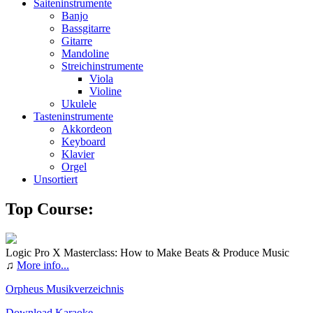
Saiteninstrumente
Banjo
Bassgitarre
Gitarre
Mandoline
Streichinstrumente
Viola
Violine
Ukulele
Tasteninstrumente
Akkordeon
Keyboard
Klavier
Orgel
Unsortiert
Top Course:
Logic Pro X Masterclass: How to Make Beats & Produce Music
♫
More info...
Orpheus Musikverzeichnis
Download Karaoke