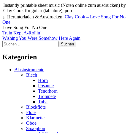
Instantly printable sheet music (Noten online zum ausdrucken) by
Clay Cook for guitar (tablature); pop
♫ Herunterladen & Ausdrucken:
Clay Cook – Love Song For No
One
Love Song For No One
Beitragsnavigation
Train Kept A-Rollin‘
Wishing You Were Somehow Here Again
Suchen
nach:
Kategorien
Blasinstrumente
Blech
Horn
Posaune
Tenorhorn
Trompete
Tuba
Blockflöte
Flöte
Klarinette
Oboe
Saxophon