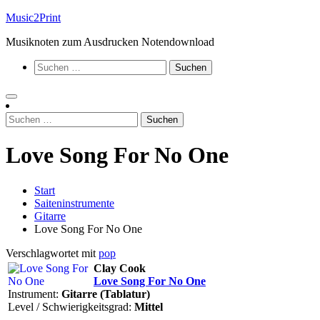
Zum
Music2Print
Inhalt
Musiknoten zum Ausdrucken Notendownload
springen
Suchen
nach:
Suchen
nach:
Love Song For No One
Start
Saiteninstrumente
Gitarre
Love Song For No One
Verschlagwortet mit
pop
Clay Cook
Love Song For No One
Instrument:
Gitarre (Tablatur)
Level / Schwierigkeitsgrad:
Mittel