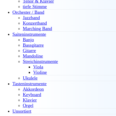
Tenor & Klavier
tiefe Stimme
Orchester / Band
Jazzband
Konzertband
Marching Band
Saiteninstrumente
Banjo
Bassgitarre
Gitarre
Mandoline
Streichinstrumente
Viola
Violine
Ukulele
Tasteninstrumente
Akkordeon
Keyboard
Klavier
Orgel
Unsortiert