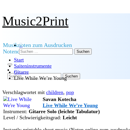
Zum
Music2Print
Inhalt
springen
Musiknoten zum Ausdrucken
Suchen
Notendownload
nach:
Start
Saiteninstrumente
Gitarre
Suchen
Live While We’re Young
nach:
Verschlagwortet mit
children
,
pop
Savan Kotecha
Live While We’re Young
Instrument:
Gitarre Solo (leichte Tabulatur)
Level / Schwierigkeitsgrad:
Leicht
Instantly printable sheet music (Noten online zum ausdrucke