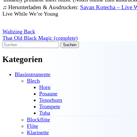
♫ Herunterladen & Ausdrucken:
Savan Kotecha – Live 
Live While We’re Young
Beitragsnavigation
Waltzing Back
That Old Black Magic (complete)
Suchen
nach:
Kategorien
Blasinstrumente
Blech
Horn
Posaune
Tenorhorn
Trompete
Tuba
Blockflöte
Flöte
Klarinette