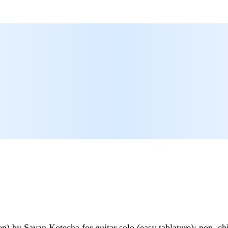
n) by Savan Kotecha for guitar solo (easy tablature); pop, ch